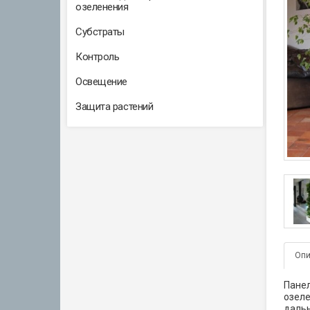
озеленения
Субстраты
Контроль
Освещение
Защита растений
Опи
Пане
озел
дальн