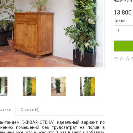
Наличие: В
13 800
Кол-во
сание
Отзывы (0)
ль-тандем "ЖИВАЯ СТЕНА" идеальный вариант по
енению помещений без трудозатрат на полив в
ейшем. Все, что нужно это 1 раз в месяц добавить