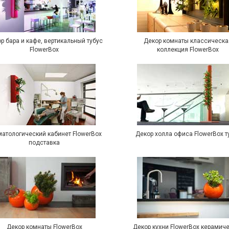
р бара и кафе, вертикальный тубус
Декор комнаты классическа
FlowerBox
коллекция FlowerBox
матологический кабинет FlowerBox
Декор холла офиса FlowerBox т
подставка
Декор комнаты FlowerBox
Декор кухни FlowerBox керамич