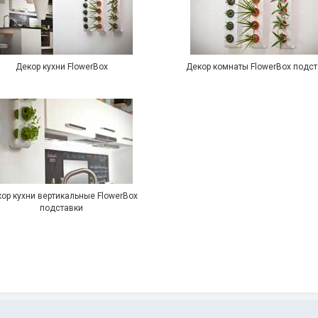
Декор кухни FlowerBox
Декор комнаты FlowerBox подс
ор кухни вертикальные FlowerBox
подставки