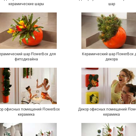
керамические шары
шар
ерамический шар FlowerBox для
Керамический шар FlowerBox 
фитодизайна
декора
ор офисных помещений FlowerBox
Декор офисных помещений Flow
керамика
керамика