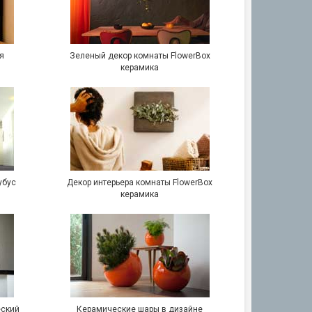
я
Зеленый декор комнаты FlowerBox
керамика
убус
Декор интерьера комнаты FlowerBox
керамика
еский
Керамические шары в дизайне