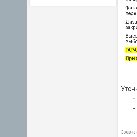
Фито
пере
Диза
закр
Высо
выбо
ГАРА
При 
Уточ
Сравнен