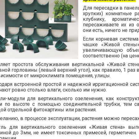
Для пересадки в панель
хрупких) комнатные р
клубнику, аромати
пересаживаете их из 
они есть, ничего не пр
Если корневая система
чашке «Живой стены
увеличивающую объе
соответственно (на цене
ляет простота обслуживания вертикальной «Живой стен
вной горловины (левый верхний угол), как правило, 1 раз 
висимости от микроклимата помещения, улицы.
одаря встроенной простой и надежной ирригационной сист
чают ровно столько влаги, сколько им нужно.
ли-модули для вертикального озеленения, как конструк
и по высоте с помощью соединительной трубки, тем с
ой отдельной фитокартины или растения.
еланию, в процессе эксплуатации, растения можно переса
ль для вертикального озеленения «Живая стена» вып
иной до 3мм, не имеет токсичных примесей, герметичен. 
ранции.