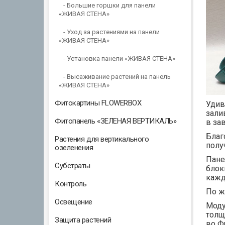
- Большие горшки для панели
«ЖИВАЯ СТЕНА»
- Уход за растениями на панели
«ЖИВАЯ СТЕНА»
- Установка панели «ЖИВАЯ СТЕНА»
- Высаживание растений на панель
«ЖИВАЯ СТЕНА»
Фитокартины FLOWERBOX
Удив
зали
Фитопанель «ЗЕЛЕНАЯ ВЕРТИКАЛЬ»
в за
Благ
Растения для вертикального
полу
озеленения
Пане
Субстраты
блок
кажд
Контроль
По ж
Освещение
Моду
толщ
Защита растений
во Ф