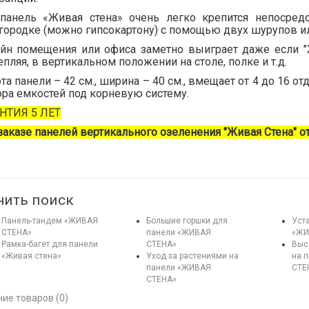
панель «Живая стена» очень легко крепится непосред
городке (можно гипсокартону) с помощью двух шурупов ил
йн помещения или офиса заметно выиграет даже если "Ж
епляя, в вертикальном положении на столе, полке и т.д.
та панели – 42 см., ширина – 40 см., вмещает от 4 до 16 о
ра емкостей под корневую систему.
НТИЯ 5 ЛЕТ
заказе панелей вертикального озеленения "Живая Стена" от
нить поиск
Панель-тандем «ЖИВАЯ
Большие горшки для
Уст
СТЕНА»
панели «ЖИВАЯ
«ЖИ
Рамка-багет для панели
СТЕНА»
Выс
«Живая стена»
Уход за растениями на
на 
панели «ЖИВАЯ
СТЕ
СТЕНА»
ие товаров (0)