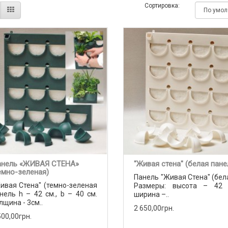
Сортировка:
нель «ЖИВАЯ СТЕНА»
"Живая стена" (белая пане
емно-зеленая)
Панель "Живая Стена" (бе
ивая Стена" (темно-зеленая
Размеры: высота – 42 с
нель h – 42 см., b – 40 см.
ширина –..
лщина - 3см..
2 650,00грн.
500,00грн.