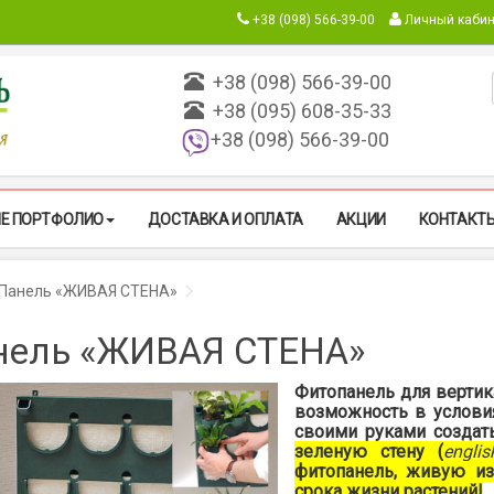
+38 (098) 566-39-00
Личный кабин
+38 (098) 566-39-00
+38 (095) 608-35-33
+38 (098) 566-39-00
Е ПОРТФОЛИО
ДОСТАВКА И ОПЛАТА
АКЦИИ
КОНТАКТ
авная
Панель «ЖИВАЯ СТЕНА»
нель «ЖИВАЯ СТЕНА»
Фитопанель для вертик
возможность в услови
своими руками созда
зеленую стену (
englis
фитопанель, живую из
срока жизни растений!