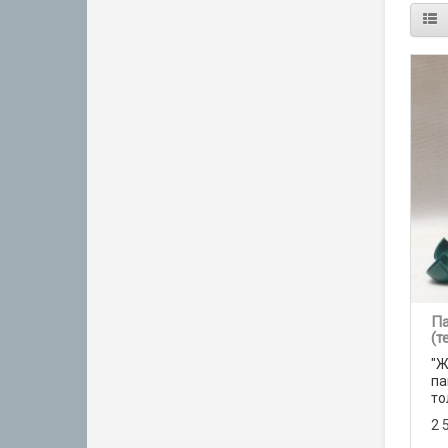
Па
(т
"Ж
па
то
2 