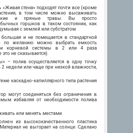
 «Живая стена» подходят почти все (кроме
астения, в том числе можно высаживать
ческие и пряные травы. Вы просто
обычных горшков в таком состоянии, как
идумывая с землей или субстратом.
 большая и не помещается в стандартной
» по желанию можно выбрать емкость
м корневой системы в 2 или 4 раза
 это не сказывается).
ы» – полив осуществляется в одну точку
в 2 недели или чаще при низкой влажности,
еме каскадно-капиллярного типа растения
тор могут соединяться без ограничения в
амым избавляя от необходимости полива
живать или менять местами.
олнен из высококачественного пластика
Материал не выгорает на солнце. Сделано