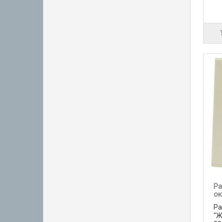
Ра
ок
Ра
"Ж