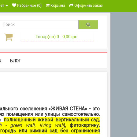
ет
Избранное (0)
Корзина
Оформить заказ
Товар(ов) 0 - 0,00грн.
Ы
БЛОГ
ального озеленения «ЖИВАЯ СТЕНА» - это
ях помещения или улицы самостоятельно,
ть
полноценный живой вертикальный сад,
h
- green wall, living wall
), фитокартину,
городь или зимний сад без ограничения